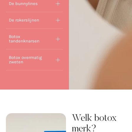
De bunnylines
De rokerslijnen
Botox
tandenknarsen
Botox overmatig
zweten
Welk botox
merk?