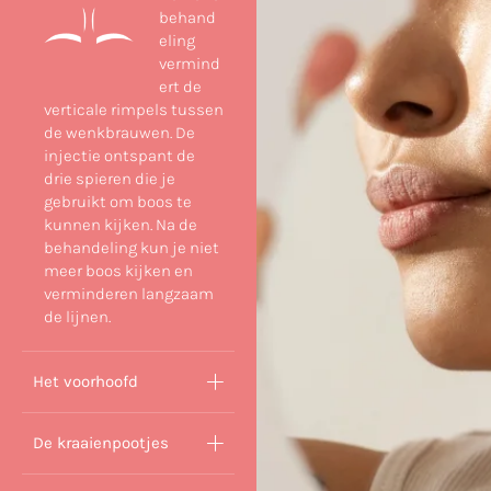
behand
eling
vermind
ert de
verticale rimpels tussen
de wenkbrauwen. De
injectie ontspant de
drie spieren die je
gebruikt om boos te
kunnen kijken. Na de
behandeling kun je niet
meer boos kijken en
verminderen langzaam
de lijnen.
Het voorhoofd
De kraaienpootjes