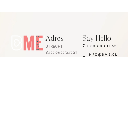
Adres
Say Hello
UTRECHT
030 208 11 59
Bastionstraat 21
INFO@BME.CLI
4125 TV Hoef en
NIC
Haag
AMSTERDAM
Hugo de Vrieslaan
3
1097 ED
Amsterdam
~
Home
Over Ons
BME is een
VIA
© 2015 - 2025 |
Nieuws
Contact
onderdeel
Clini
All Rights
van
c BV
Reserved